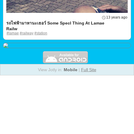
13 years ago
รถไฟฟ้ามาหานะเธอว์ Some Specl Thing At Lamae
Railw
#lamae
#railway
#station
View Jotly in:
Mobile
|
Full Site