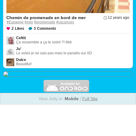
Chemin de promenade en bord de mer
12 years ago
#Espagne
#mer
#promenade
#vacances
2
Likes
3
Comments
CeNti
Ça ressemble a ça le soleil ?! Mdr
Ju'
Le soleil je ne sais pas mais le paradis oui XD
Dulce
Beautiful!
View Jotly in:
Mobile
|
Full Site