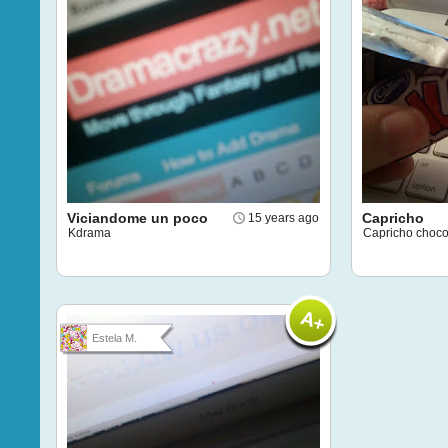
Viciandome un poco
Capricho
15 years ago
Kdrama
Capricho choco
Estela M.