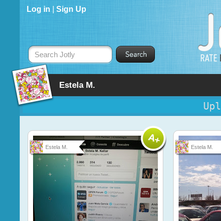
Log in
|
Sign Up
Search Jotly
Estela M.
Upl
Estela M.
Estela M.