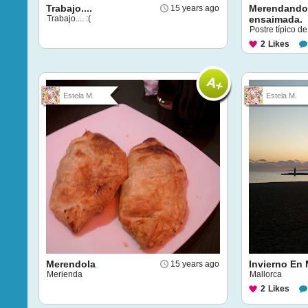
Trabajo....
Merendando
15 years ago
Trabajo.... :(
ensaimada.
Postre típico d
2
Likes
Estela M.
Estela M.
Merendola
Invierno En 
15 years ago
Merienda
Mallorca
2
Likes