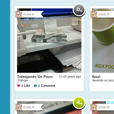
Estela M.
Estela M.
Trabajando Un Poco.
Ikea!
15 years ago
Trabajo
Ikeando un poc
1
Like
1
Comment
Estela M.
Estela M.