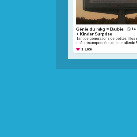
Génie du mkg = Barbie
14 
+ Kinder Surprise
Tant de générations de petites filles
enfin récompensées de leur attente !
1
Like