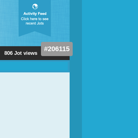
#206115
806 Jot views