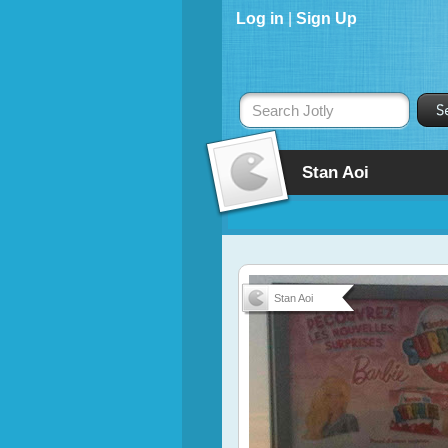
Log in
|
Sign Up
Search Jotly
Stan Aoi
Stan Aoi